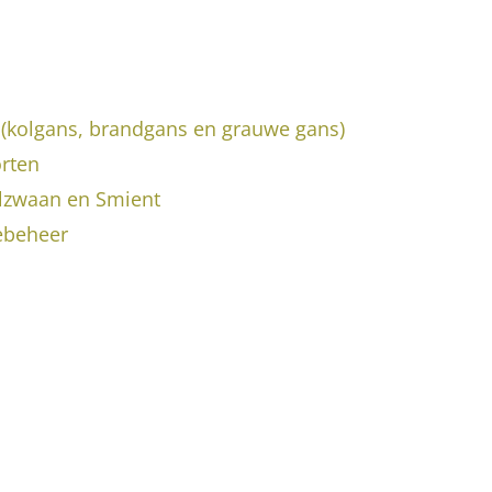
(kolgans, brandgans en grauwe gans)
rten
lzwaan en Smient
ebeheer