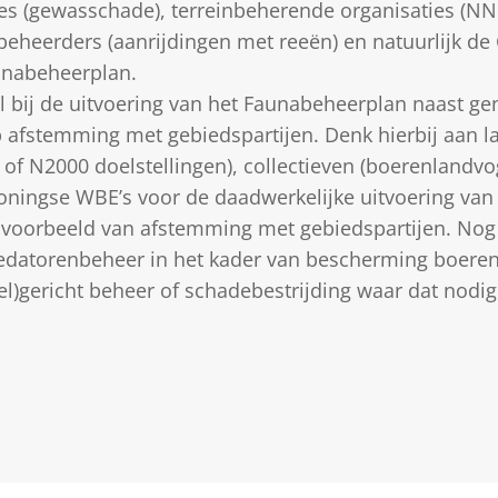
es (gewasschade), terreinbeherende organisaties (NNN
beheerders (aanrijdingen met reeën) en natuurlijk d
aunabeheerplan.
 bij de uitvoering van het Faunabeheerplan naast gene
 afstemming met gebiedspartijen. Denk hierbij aan 
of N2000 doelstellingen), collectieven (boerenlandvo
oningse WBE’s voor de daadwerkelijke uitvoering van
 voorbeeld van afstemming met gebiedspartijen. Nog
redatorenbeheer in het kader van bescherming boere
l)gericht beheer of schadebestrijding waar dat nodig 