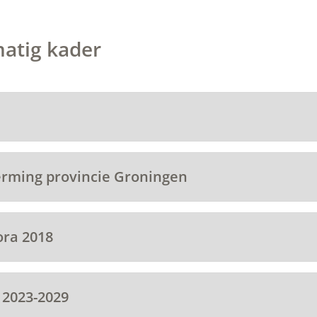
matig kader
erming provincie Groningen
ora 2018
 2023-2029