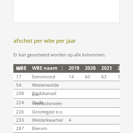
afschot per wbe per jaar
Er kan gesorteerd worden op alle kolommen.
WBE naam
2019
2020
2021
2022
WBE nr.
WBE naam
2019
2020
2021
2022
WBE nr.
17
Eemsmond
14
60
63
10
54
Westerwolde
208
Stadskanaal
e.o.
224
Oude
Veenkolonieën
226
Grootegast e.o.
233
Westerkwartier
4
287
Bierum