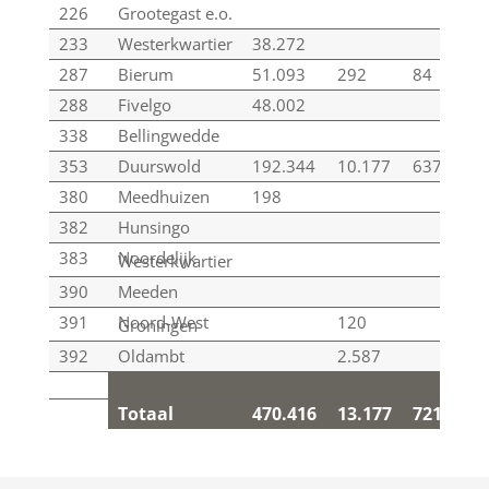
226
Grootegast e.o.
233
Westerkwartier
38.272
287
Bierum
51.093
292
84
288
Fivelgo
48.002
338
Bellingwedde
353
Duurswold
192.344
10.177
637
380
Meedhuizen
198
382
Hunsingo
383
Noordelijk
Westerkwartier
390
Meeden
391
Noord-West
120
Groningen
392
Oldambt
2.587
Totaal
470.416
13.177
721
Totaal
470.416
13.177
721