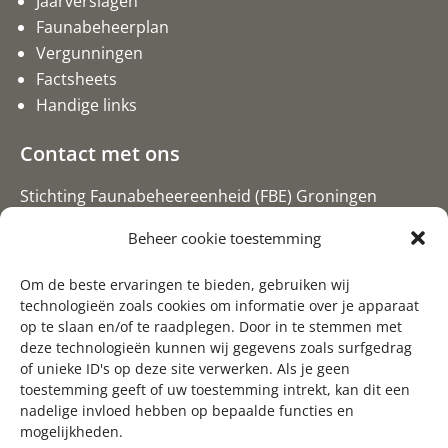
Jaarverslagen
Faunabeheerplan
Vergunningen
Factsheets
Handige links
Contact met ons
Stichting Faunabeheereenheid (FBE) Groningen
Postbus 20, 9300 AA Roden
Beheer cookie toestemming
050-5274061 (bij voorkeur email)
Om de beste ervaringen te bieden, gebruiken wij
info@fbegroningen.nl
technologieën zoals cookies om informatie over je apparaat
op te slaan en/of te raadplegen. Door in te stemmen met
deze technologieën kunnen wij gegevens zoals surfgedrag
of unieke ID's op deze site verwerken. Als je geen
toestemming geeft of uw toestemming intrekt, kan dit een
nadelige invloed hebben op bepaalde functies en
mogelijkheden.