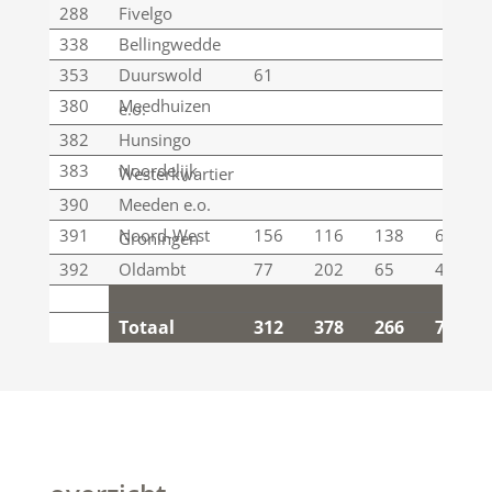
288
Fivelgo
338
Bellingwedde
353
Duurswold
61
380
Meedhuizen
e.o.
382
Hunsingo
383
Noordelijk
Westerkwartier
390
Meeden e.o.
391
Noord-West
156
116
138
60
Groningen
392
Oldambt
77
202
65
4
Totaal
312
378
266
74
Totaal
312
378
266
74