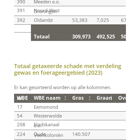
390
Meeden e.o.
391
Noord-West
Groningen
392
Oldambt
53,383
7,025
67,640
Totaal
309,973
492,525
501,063
Totaal
309,973
492,525
501,063
Totaal getaxeerde schade met verdeling
gewas en foerageergebied (2023)
Er kan gesorteerd worden op alle kolommen.
WBE naam
Gras
Graan
Overig
WBE nr.
WBE naam
Gras
Graan
Overig
WBE nr.
17
Eemsmond
54
Westerwolde
208
Stadskanaal
e.o.
224
Oude
140.507
Veenkoloniën