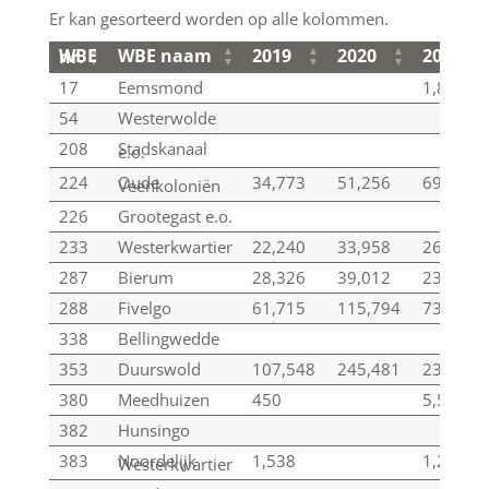
Er kan gesorteerd worden op alle kolommen.
WBE naam
2019
2020
2021
WBE nr.
WBE naam
2019
2020
2021
WBE nr.
17
Eemsmond
1,841
54
Westerwolde
208
Stadskanaal
e.o.
224
Oude
34,773
51,256
69,134
Veenkoloniën
226
Grootegast e.o.
233
Westerkwartier
22,240
33,958
26,526
287
Bierum
28,326
39,012
23,138
288
Fivelgo
61,715
115,794
73,451
338
Bellingwedde
353
Duurswold
107,548
245,481
232,521
380
Meedhuizen
450
5,520
382
Hunsingo
383
Noordelijk
1,538
1,292
Westerkwartier