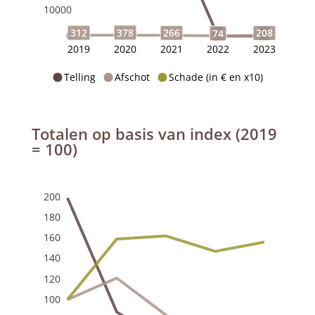
10000
378
312
266
208
74
0
0
0
2019
2020
2021
2022
2023
Telling
Afschot
Schade (in € en x10)
Totalen op basis van index (2019
= 100)
200
180
160
140
120
100