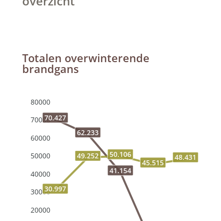
overzicht
Totalen overwinterende
brandgans
80000
70.427
70000
62.233
60000
50.106
50000
49.252
48.431
45.515
41.154
40000
30.997
30000
20000