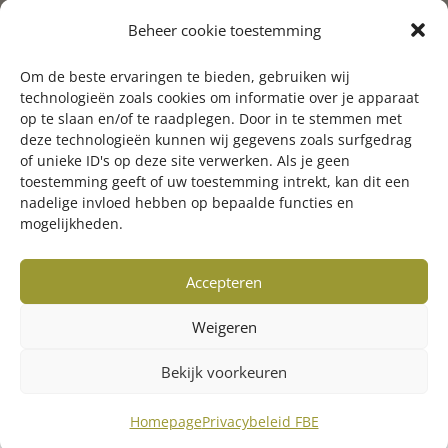
Postbus 20, 9300 AA Roden
Beheer cookie toestemming
050-5274061 (bij voorkeur email)
Om de beste ervaringen te bieden, gebruiken wij
info@fbegroningen.nl
technologieën zoals cookies om informatie over je apparaat
op te slaan en/of te raadplegen. Door in te stemmen met
deze technologieën kunnen wij gegevens zoals surfgedrag
of unieke ID's op deze site verwerken. Als je geen
toestemming geeft of uw toestemming intrekt, kan dit een
nadelige invloed hebben op bepaalde functies en
mogelijkheden.
Accepteren
Weigeren
Bekijk voorkeuren
© Copyright 2025 FBE Groningen
Realisatie:
Getaweb
Homepage
Privacybeleid FBE
Disclaimer
•
Privacyverklaring