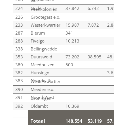
e.o.
224
Oude
37.842
6.742
1.994
Veenkoloniën
226
Grootegast e.o.
233
Westerkwartier
15.987
7.872
2.867
287
Bierum
341
288
Fivelgo
10.213
338
Bellingwedde
353
Duurswold
73.202
38.505
48.698
380
Meedhuizen
600
382
Hunsingo
3.616
383
Noordelijk
Westerkwartier
390
Meeden e.o.
391
Noord-West
Groningen
392
Oldambt
10.369
Totaal
148.554
53.119
57.175
Totaal
148.554
53.119
57.175