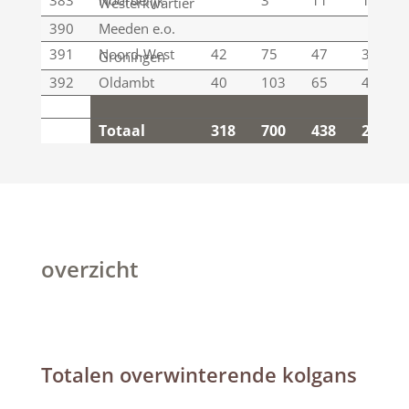
383
Noordelijk
3
11
15
Westerkwartier
390
Meeden e.o.
391
Noord-West
42
75
47
30
Groningen
392
Oldambt
40
103
65
40
Totaal
318
700
438
249
Totaal
318
700
438
249
overzicht
Totalen overwinterende kolgans