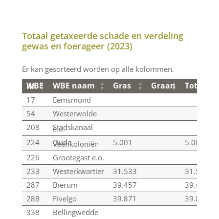
Totaal getaxeerde schade en verdeling
gewas en foerageer (2023)
Er kan gesorteerd worden op alle kolommen.
WBE naam
Gras
Graan
Totaal
WBE nr.
WBE naam
Gras
Graan
Totaal
WBE nr.
17
Eemsmond
54
Westerwolde
208
Stadskanaal
e.o.
224
Oude
5.001
5.001
Veenkoloniën
226
Grootegast e.o.
233
Westerkwartier
31.533
31.533
287
Bierum
39.457
39.457
288
Fivelgo
39.871
39.871
338
Bellingwedde