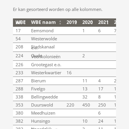
Er kan gesorteerd worden op alle kolommen.
WBE naam
2019
2020
2021
2022
WBE nr.
WBE naam
2019
2020
2021
2022
WBE nr.
17
Eemsmond
1
6
7
54
Westerwolde
208
Stadskanaal
e.o.
224
Oude
2
Veenkolonieën
226
Grootegast e.o.
233
Westerkwartier
16
287
Bierum
11
4
2
288
Fivelgo
13
17
17
338
Bellingwedde
32
8
14
353
Duurswold
220
450
250
108
380
Meedhuizen
6
382
Hunsingo
10
24
16