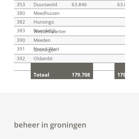
353
Duurswold
63.846
63.846
380
Meedhuizen
382
Hunsingo
383
Noordelijk
Westerkwartier
390
Meeden
391
Noord-West
Groningen
392
Oldambt
Totaal
179.708
179.708
Totaal
179.708
179.708
beheer in groningen