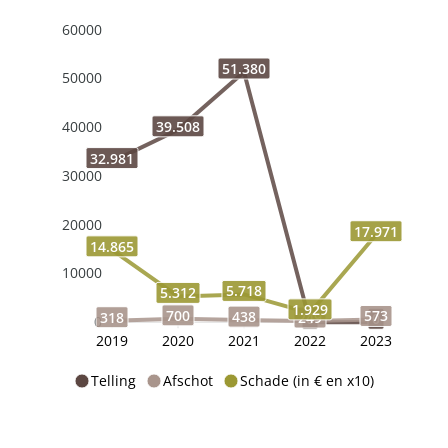
60000
51.380
50000
39.508
40000
32.981
30000
20000
17.971
14.865
10000
5.718
5.312
1.929
700
573
438
318
249
0
0
0
2019
2020
2021
2022
2023
Telling
Afschot
Schade (in € en x10)