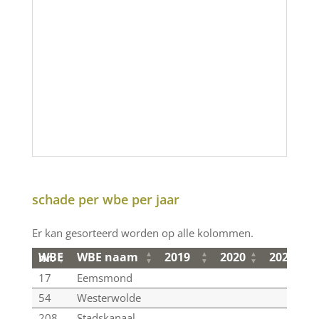
schade per wbe per jaar
Er kan gesorteerd worden op alle kolommen.
WBE naam
2019
2020
2021
WBE nr.
WBE naam
2019
2020
2021
WBE nr.
17
Eemsmond
54
Westerwolde
208
Stadskanaal