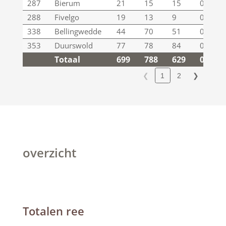
287
Bierum
21
15
15
0
288
Fivelgo
19
13
9
0
338
Bellingwedde
44
70
51
0
353
Duurswold
77
78
84
0
Totaal
699
788
629
0
Totaal
699
788
629
0
❮
2
❯
1
overzicht
Totalen ree