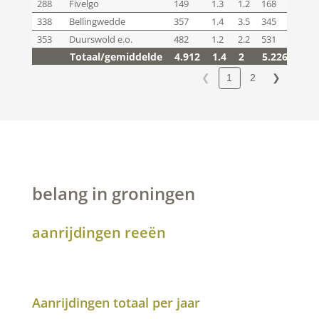
288
Fivelgo
149
1.3
1.2
168
1.4
338
Bellingwedde
357
1.4
3.5
345
1.5
353
Duurswold e.o.
482
1.2
2.2
531
1.4
Totaal/gemiddelde
4.912
1.4
2
5.226
1.5
Totaal/gemiddelde
4.912
1.4
2
5.226
1.5
❮
2
❯
1
belang in groningen
aanrijdingen reeën
Aanrijdingen totaal per jaar