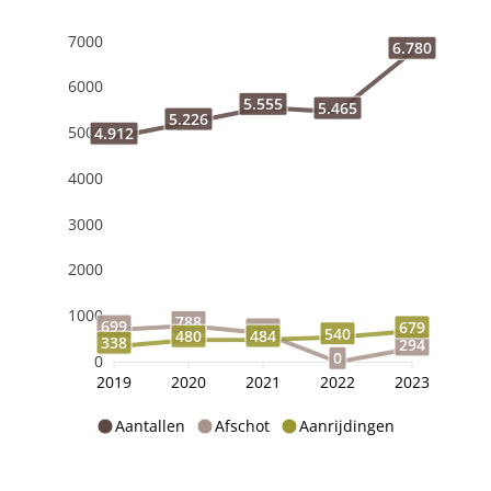
7000
6.780
6000
5.555
5.465
5.226
5000
4.912
4000
3000
2000
1000
788
699
679
629
540
484
480
338
294
0
0
2019
2020
2021
2022
2023
Aantallen
Afschot
Aanrijdingen