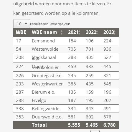
uitgebreid worden door meer items te kiezen. Er
kan gesorteerd worden op alle kolommen.
resultaten weergeven
WBE naam
2021
2022
2023
2024
WBE nr.
WBE naam
2021
2022
2023
2024
WBE nr.
17
Eemsmond
184
196
224
212
54
Westerwolde
705
701
936
735
208
Stadskanaal
388
405
527
441
e.o.
224
Oude
459
383
445
576
Veenkoloniën
226
Grootegast e.o.
245
259
321
343
233
Westerkwartier
386
435
545
467
287
Bierum e.o.
135
159
196
192
288
Fivelgo
187
195
207
211
338
Bellingwedde
334
343
491
450
353
Duurswold e.o.
581
602
676
663
Totaal
5.555
5.465
6.780
6.41
Totaal
5.555
5.465
6.780
6.41