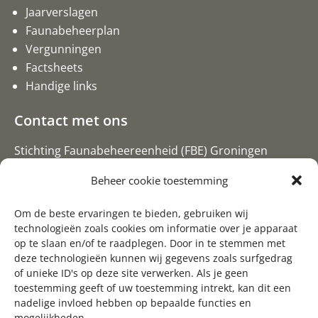
Jaarverslagen
Faunabeheerplan
Vergunningen
Factsheets
Handige links
Contact met ons
Stichting Faunabeheereenheid (FBE) Groningen
Postbus 20, 9300 AA Roden
Beheer cookie toestemming
050-5274061 (bij voorkeur email)
Om de beste ervaringen te bieden, gebruiken wij
info@fbegroningen.nl
technologieën zoals cookies om informatie over je apparaat
op te slaan en/of te raadplegen. Door in te stemmen met
deze technologieën kunnen wij gegevens zoals surfgedrag
of unieke ID's op deze site verwerken. Als je geen
toestemming geeft of uw toestemming intrekt, kan dit een
nadelige invloed hebben op bepaalde functies en
mogelijkheden.