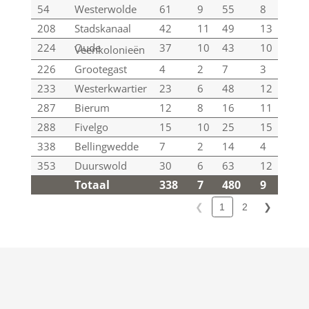
54
Westerwolde
61
9
55
8
54
208
Stadskanaal
42
11
49
13
60
224
Oude
37
10
43
10
49
Veenkolonieën
226
Grootegast
4
2
7
3
12
233
Westerkwartier
23
6
48
12
48
287
Bierum
12
8
16
11
13
288
Fivelgo
15
10
25
15
26
338
Bellingwedde
7
2
14
4
11
353
Duurswold
30
6
63
12
58
Totaal
338
7
480
9
484
Totaal
338
7
480
9
484
❮
2
❯
1