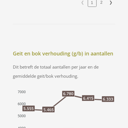
❮
2
❯
1
Geit en bok verhouding (g/b) in aantallen
Dit betreft de totaal aantallen per jaar en de
gemiddelde geit/bok verhouding.
7000
6.780
6.415
6.333
6000
5.555
5.465
5000