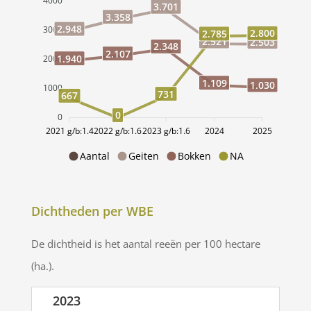
4000
3.701
3.358
2.948
3000
2.800
2.785
2.521
2.503
2.348
2.107
1.940
2000
1.109
1.030
1000
731
667
0
0
2021 g/b:1.4
2022 g/b:1.6
2023 g/b:1.6
2024
2025
Aantal
Geiten
Bokken
NA
Dichtheden per WBE
De dichtheid is het aantal reeën per 100 hectare
(ha.).
2023