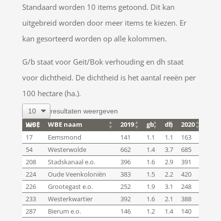
Standaard worden 10 items getoond. Dit kan
uitgebreid worden door meer items te kiezen. Er
kan gesorteerd worden op alle kolommen.
G/b staat voor Geit/Bok verhouding en dh staat
voor dichtheid. De dichtheid is het aantal reeën per
100 hectare (ha.).
resultaten weergeven
WBE naam
2019
gb
dh
2020
gb
WBE nr.
WBE naam
2019
gb
dh
2020
gb
WBE nr.
17
Eemsmond
141
1.1
1.1
163
1.5
54
Westerwolde
662
1.4
3.7
685
1.5
208
Stadskanaal e.o.
396
1.6
2.9
391
1.5
224
Oude Veenkoloniën
383
1.5
2.2
420
1.3
226
Grootegast e.o.
252
1.9
3.1
248
1.7
233
Westerkwartier
392
1.6
2.1
388
1.7
287
Bierum e.o.
146
1.2
1.4
140
1.3