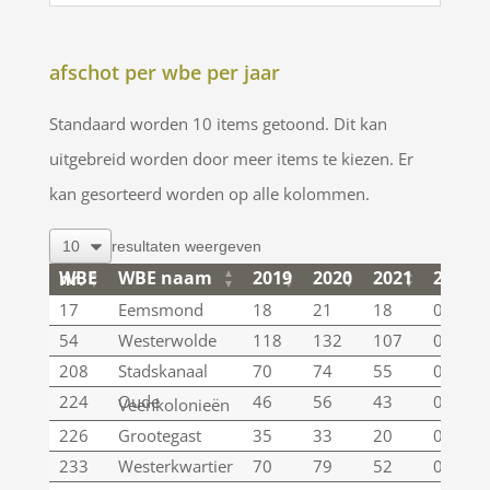
afschot per wbe per jaar
Standaard worden 10 items getoond. Dit kan
uitgebreid worden door meer items te kiezen. Er
kan gesorteerd worden op alle kolommen.
resultaten weergeven
WBE naam
2019
2020
2021
2022
WBE nr.
WBE naam
2019
2020
2021
2022
WBE nr.
17
Eemsmond
18
21
18
0
54
Westerwolde
118
132
107
0
208
Stadskanaal
70
74
55
0
224
Oude
46
56
43
0
Veenkolonieën
226
Grootegast
35
33
20
0
233
Westerkwartier
70
79
52
0