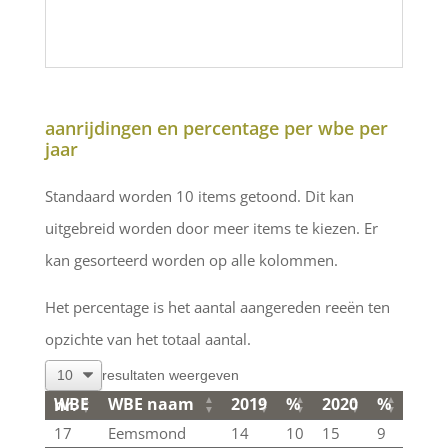
aanrijdingen en percentage per wbe per
jaar
Standaard worden 10 items getoond. Dit kan
uitgebreid worden door meer items te kiezen. Er
kan gesorteerd worden op alle kolommen.
Het percentage is het aantal aangereden reeën ten
opzichte van het totaal aantal.
resultaten weergeven
WBE naam
2019
%
2020
%
202
WBE nr.
WBE naam
2019
%
2020
%
202
WBE nr.
17
Eemsmond
14
10
15
9
14